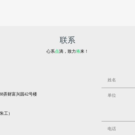
联系
心系
点
滴，致力
将
来！
8弄财富兴园42号楼
3（朱工）