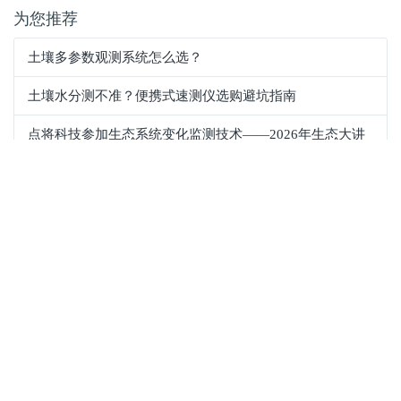
为您推荐
土壤多参数观测系统怎么选？
土壤水分测不准？便携式速测仪选购避坑指南
点将科技参加生态系统变化监测技术——2026年生态大讲
堂精品培训班
点将科技 25 周年专项服务｜DJ-3012 植物 3D 根系生长监
测系统免费维保
SPAD‑502Plus 叶绿素仪高频问题 + 标准使用操作，一次测
准不返工
所有文章
公司动态
行业资讯