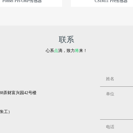
Ponsel PH-ORP传感器
CSIM11 PH传感器
联系
心系
点
滴，致力
将
来！
8弄财富兴园42号楼
3（朱工）