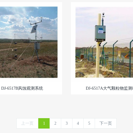
DJ-6517B风蚀观测系统
DJ-6517A大气颗粒物监
上一页
1
2
3
4
5
下一页