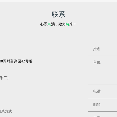
联系
心系
点
滴，致力
将
来！
8弄财富兴园42号楼
3（朱工）
联系方式